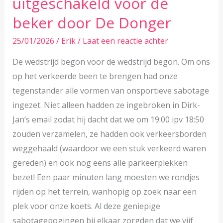
uitgeschakeld voor de
Steenwijk
beker door De Donger
25/01/2026
/
Erik
/
Laat een reactie achter
De wedstrijd begon voor de wedstrijd begon. Om ons
op het verkeerde been te brengen had onze
tegenstander alle vormen van onsportieve sabotage
ingezet. Niet alleen hadden ze ingebroken in Dirk-
Jan’s email zodat hij dacht dat we om 19:00 ipv 18:50
zouden verzamelen, ze hadden ook verkeersborden
weggehaald (waardoor we een stuk verkeerd waren
gereden) en ook nog eens alle parkeerplekken
bezet! Een paar minuten lang moesten we rondjes
rijden op het terrein, wanhopig op zoek naar een
plek voor onze koets. Al deze geniepige
sabotagepogingen bij elkaar zorgden dat we vijf