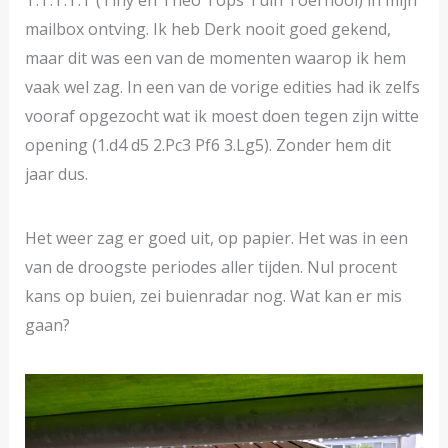
T.T.T.T.T (Tiny en Theo Tops Tuin Toernooi) in mijn
mailbox ontving. Ik heb Derk nooit goed gekend,
maar dit was een van de momenten waarop ik hem
vaak wel zag. In een van de vorige edities had ik zelfs
vooraf opgezocht wat ik moest doen tegen zijn witte
opening (1.d4 d5 2.Pc3 Pf6 3.Lg5). Zonder hem dit
jaar dus.
Het weer zag er goed uit, op papier. Het was in een
van de droogste periodes aller tijden. Nul procent
kans op buien, zei buienradar nog. Wat kan er mis
gaan?