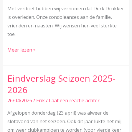
buienradar
Met verdriet hebben wij vernomen dat Derk Drukker
nog.
is overleden. Onze condoleances aan de familie,
vrienden en naasten. Wij wensen hen veel sterkte
toe.
Overlijden
Meer lezen »
Derk
Drukker
Eindverslag Seizoen 2025-
2026
26/04/2026
/
Erik
/
Laat een reactie achter
Afgelopen donderdag (23 april) was alweer de
slotavond van het seizoen. Ook dit jaar lukte het mij
om weer clubkampioen te worden (voor vierde keer