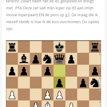
terecht. Zwart heeft net e6-e5 gespeeld en dreigt
met ..Pf4. Deze zet valt mijn loper op d3 aan (mijn
mooie loperpaar!) EN de pion op g2. De vraag die ik
mezelf stelde is hoe ik dit kon voorkomen. De opties
zijn: