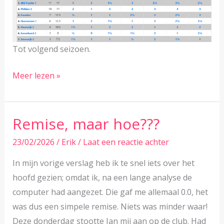
Tot volgend seizoen.
Eindverslag
Meer lezen »
Seizoen
2025-
2026
Remise, maar hoe???
23/02/2026
/
Erik
/
Laat een reactie achter
In mijn vorige verslag heb ik te snel iets over het
hoofd gezien; omdat ik, na een lange analyse de
computer had aangezet. Die gaf me allemaal 0.0, het
was dus een simpele remise. Niets was minder waar!
Deze donderdag stootte Jan mij aan op de club. Had