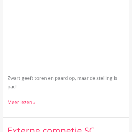
Zwart geeft toren en paard op, maar de stelling is
pad!
Remise,
Meer lezen »
maar
hoe???
Externe competie SC