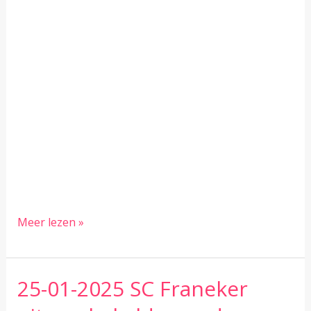
Externe
Meer lezen »
competie
SC
franeker
25-01-2025 SC Franeker
–