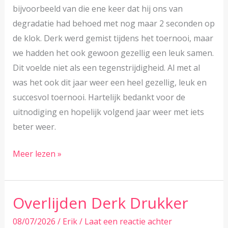
bijvoorbeeld van die ene keer dat hij ons van
degradatie had behoed met nog maar 2 seconden op
de klok. Derk werd gemist tijdens het toernooi, maar
we hadden het ook gewoon gezellig een leuk samen.
Dit voelde niet als een tegenstrijdigheid. Al met al
was het ook dit jaar weer een heel gezellig, leuk en
succesvol toernooi. Hartelijk bedankt voor de
uitnodiging en hopelijk volgend jaar weer met iets
beter weer.
Nul
Meer lezen »
procent
kans
op
Overlijden Derk Drukker
buien,
08/07/2026
/
Erik
/
Laat een reactie achter
zei