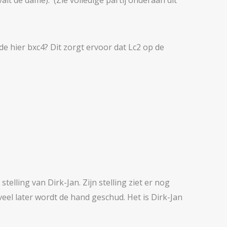
alt de dame). (Zie volledige partij onderaan dit
de hier bxc4? Dit zorgt ervoor dat Lc2 op de
elling van Dirk-Jan. Zijn stelling ziet er nog
 veel later wordt de hand geschud. Het is Dirk-Jan