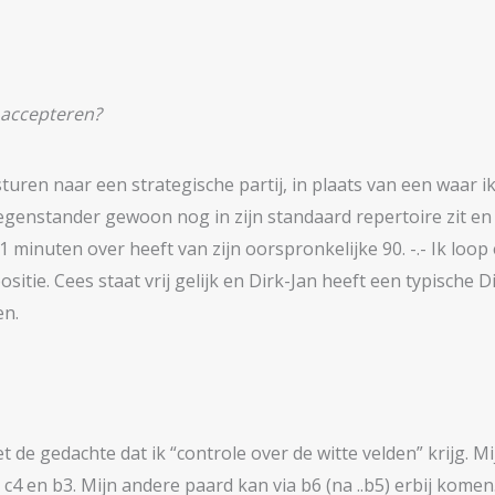
 accepteren?
 sturen naar een strategische partij, in plaats van een waar i
tegenstander gewoon nog in zijn standaard repertoire zit en al
 minuten over heeft van zijn oorspronkelijke 90. -.- Ik loop 
sitie. Cees staat vrij gelijk en Dirk-Jan heeft een typische 
en.
t de gedachte dat ik “controle over de witte velden” krijg. Mij
r c4 en b3. Mijn andere paard kan via b6 (na ..b5) erbij kome