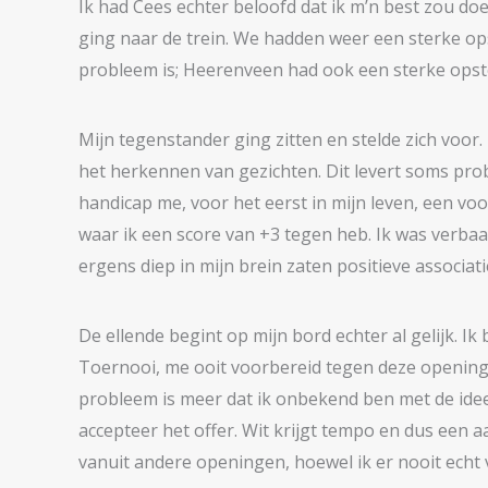
Ik had Cees echter beloofd dat ik m’n best zou doe
ging naar de trein. We hadden weer een sterke opst
probleem is; Heerenveen had ook een sterke opste
Mijn tegenstander ging zitten en stelde zich voor. F
het herkennen van gezichten. Dit levert soms pro
handicap me, voor het eerst in mijn leven, een v
waar ik een score van +3 tegen heb. Ik was verbaa
ergens diep in mijn brein zaten positieve associati
De ellende begint op mijn bord echter al gelijk. I
Toernooi, me ooit voorbereid tegen deze opening,
probleem is meer dat ik onbekend ben met de ideeë
accepteer het offer. Wit krijgt tempo en dus een aa
vanuit andere openingen, hoewel ik er nooit echt 