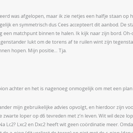
keerd was afgelopen, maar ik zie netjes een halfje staan op he
elijk en symmetrisch dus Cees accepteert dit aanbod. De sta
g een matchpunt binnen te halen. Ik kijk naar zijn bord. Oh
egenstander lukt om de torens af te ruilen wint zijn tegenst
nen hopen. Mijn positie… Tja.
en pion achter en het is nagenoeg onmogelijk om met een pl
ander mijn gebruikelijke advies opvolgt, en hierdoor zijn vo
zwarte loper op d6 tevreden met z’n leven. Wit wil deze loper
er. Na Lc2? Lxc2 en Dxc2 heeft wit geen coördinatie meer. Om