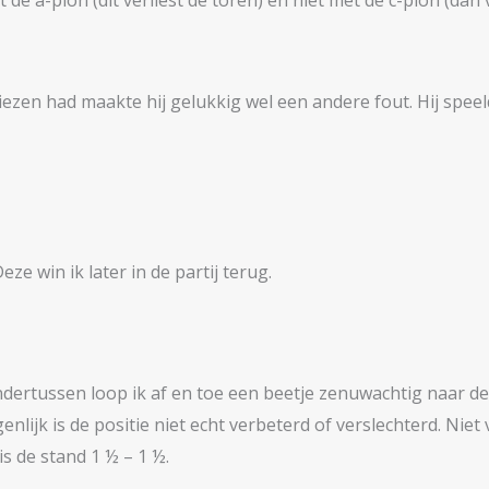
de a-pion (dit verliest de toren) en niet met de c-pion (dan v
iezen had maakte hij gelukkig wel een andere fout. Hij speel
ze win ik later in de partij terug.
ertussen loop ik af en toe een beetje zenuwachtig naar de st
enlijk is de positie niet echt verbeterd of verslechterd. Niet
is de stand 1 ½ – 1 ½.