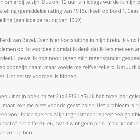
n om erbij te zijn. Dus om 12 uur ’s middags wuifde ik mijn 
elling (gemiddelde rating van 1916). Ikzelf op bord 1, Cees 
lling (gemiddelde rating van 1959).
erdi van Bavel. Even is er kortsluiting in mijn brein. Ik vind
blemen op, bijvoorbeeld omdat ik denk dat ik iets met een a
oordeel. Hoewel ik nog nooit tegen mijn tegenstander gespee
sd door zijn naam, maar voelde me zelfverzekerd. Natuurlij
es. Het eerste voordeel is binnen.
k ben uit mijn boek na zet 2 (d4 Pf6 Lg5). Ik heb twee jaar 
 maar kon me niets voor de geest halen. Het probleem is ni
n voor beide spelers. Mijn tegenstander speelt een gambiet.
nval of het laffe B) ..e6, zwart wint geen pion, maar komt in 
verzot op ben.