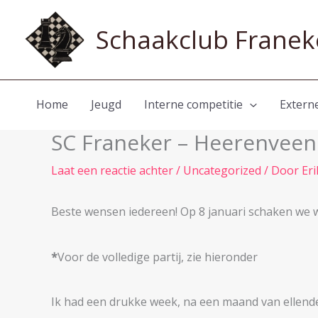
Ga
naar
Schaakclub Franek
de
inhoud
Home
Jeugd
Interne competitie
Extern
SC Franeker – Heerenveen 
Laat een reactie achter
/
Uncategorized
/ Door
Eri
Beste wensen iedereen! Op 8 januari schaken we we
*
Voor de volledige partij, zie hieronder
Ik had een drukke week, na een maand van ellend