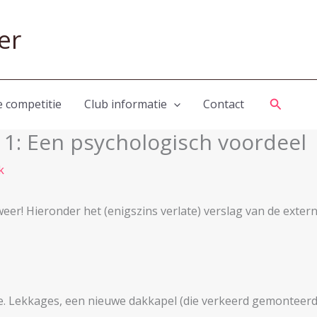
er
Zoeken
e competitie
Club informatie
Contact
1: Een psychologisch voordeel
k
er! Hieronder het (enigszins verlate) verslag van de extern
e. Lekkages, een nieuwe dakkapel (die verkeerd gemonteerd