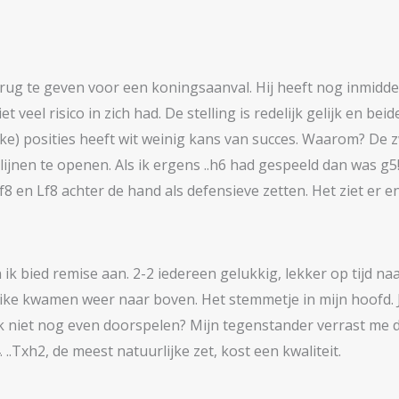
ug te geven voor een koningsaanval. Hij heeft nog inmiddel
iet veel risico in zich had. De stelling is redelijk gelijk en 
ijke) posities heeft wit weinig kans van succes. Waarom? De
 lijnen te openen. Als ik ergens ..h6 had gespeeld dan was g5
 en Lf8 achter de hand als defensieve zetten. Het ziet er en
en ik bied remise aan. 2-2 iedereen gelukkig, lekker op tijd 
-alike kwamen weer naar boven. Het stemmetje in mijn hoofd.
k niet nog even doorspelen? Mijn tegenstander verrast me do
.Txh2, de meest natuurlijke zet, kost een kwaliteit.