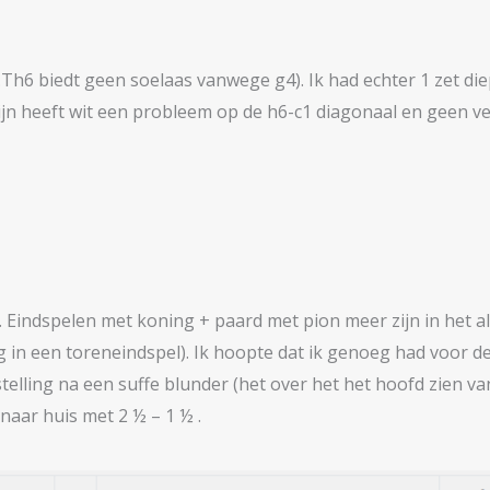
Th6 biedt geen soelaas vanwege g4). Ik had echter 1 zet die
lijn heeft wit een probleem op de h6-c1 diagonaal en geen v
rug. Eindspelen met koning + paard met pion meer zijn in he
 in een toreneindspel). Ik hoopte dat ik genoeg had voor de 
elling na een suffe blunder (het over het het hoofd zien van 
naar huis met 2 ½ – 1 ½ .